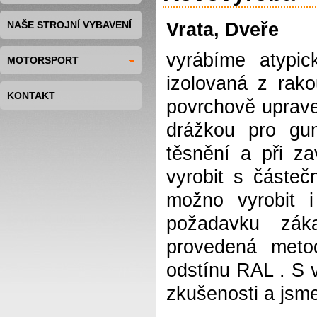
NAŠE STROJNÍ VYBAVENÍ
Vrata, Dveře
vyrábíme atypic
MOTORSPORT
izolovaná z rak
KONTAKT
povrchově uprave
drážkou pro gum
těsnění a při za
vyrobit s částeč
možno vyrobit 
požadavku zák
provedená meto
odstínu RAL . S 
zkušenosti a jsm