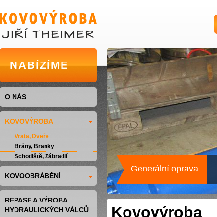
NABÍZÍME
O NÁS
KOVOVÝROBA
Vrata, Dveře
Brány, Branky
Schodiště, Zábradlí
Generální oprava
KOVOOBRÁBĚNÍ
REPASE A VÝROBA
Kovovýroba
HYDRAULICKÝCH VÁLCŮ